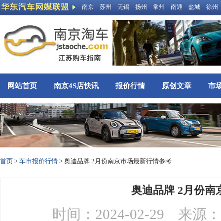
南京
苏州
无锡
扬州
常州
南通
盐城
徐州
网站首页
南京4S店快讯
报价行情
原创文章
市
首页
>
车市报价行情
> 奥迪品牌 2月份南京市场最新行情参考
奥迪品牌 2月份
时间：2024-02-29 