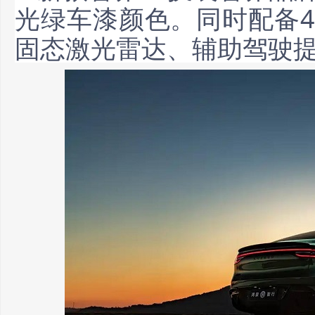
光绿车漆颜色。同时配备
固态激光雷达、辅助驾驶