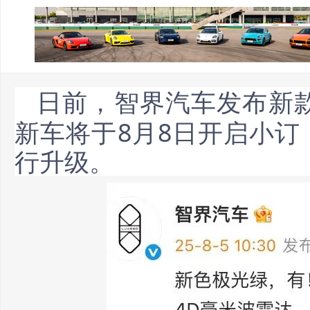
日前，智界汽车发布新
新车将于8月8日开启小
行升级。