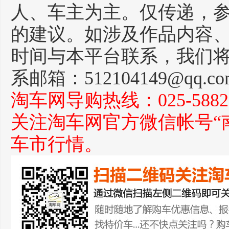
人、车主为主。仅传递，
的建议。如涉及作品内容
时间与本平台联系，我们
系邮箱：512104149@qq.c
淘车网导购热线：025-588271
关注淘车网官方微信帐号“
车市行情。