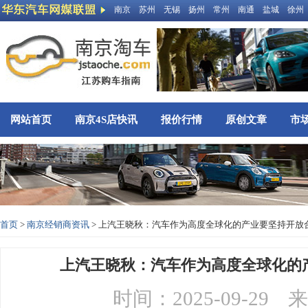
南京
苏州
无锡
扬州
常州
南通
盐城
徐州
网站首页
南京4S店快讯
报价行情
原创文章
市
首页
>
南京经销商资讯
> 上汽王晓秋：汽车作为高度全球化的产业要坚持开放
上汽王晓秋：汽车作为高度全球化的
时间：2025-09-2