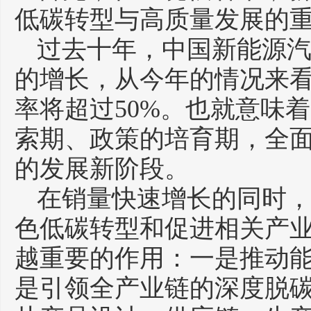
低碳转型与高质量发展的
过去十年，中国新能源
的增长，从今年的情况来
率将超过50%。也就意味
索期、政策的培育期，全
的发展新阶段。
在销量快速增长的同时
色低碳转型和促进相关产
越重要的作用：一是推动
是引领全产业链的深度脱