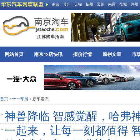
南京
苏州
无锡
扬州
常州
南通
盐城
徐州
网站首页
南京4S店快讯
报价行情
原创文章
市
首页
>
十一车展
> 新车发布
神兽降临 智感觉醒，哈弗
一起来，让每一刻都值得 