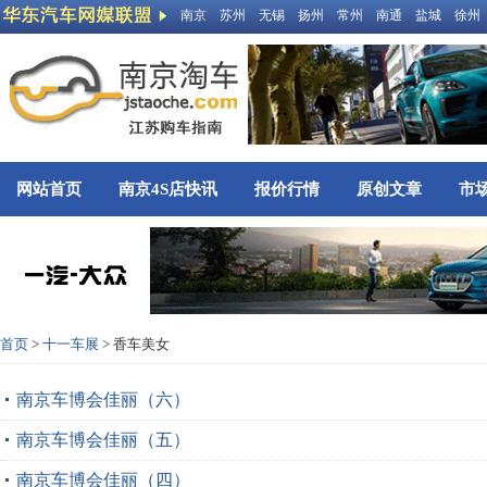
南京
苏州
无锡
扬州
常州
南通
盐城
徐州
网站首页
南京4S店快讯
报价行情
原创文章
市
首页
>
十一车展
> 香车美女
南京车博会佳丽（六）
南京车博会佳丽（五）
南京车博会佳丽（四）